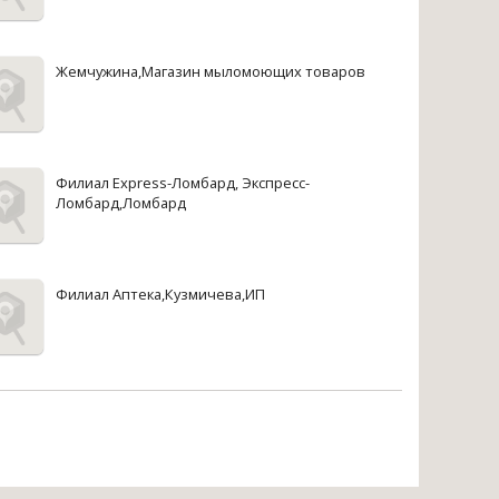
Жемчужина,Магазин мыломоющих товаров
Филиал Express-Ломбард, Экспресс-
Ломбард,Ломбард
Филиал Аптека,Кузмичева,ИП