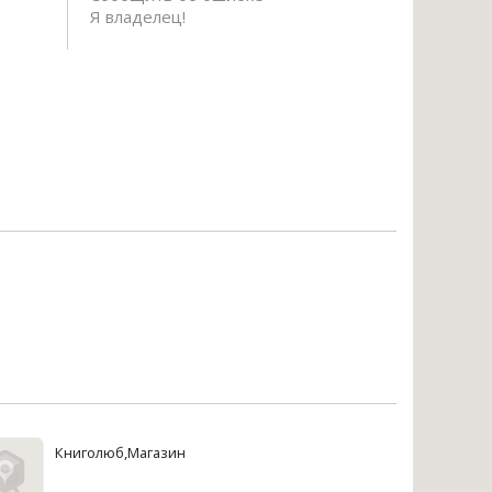
Я владелец!
Книголюб,Магазин