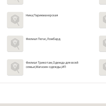
Ника,Парикмахерская
Филиал Пегас,Ломбард
Филиал Трикотаж,Одежда для всей
семьи,Магазин одежды,ИП