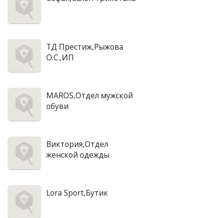
ТД Престиж,Рыжова
О.С.,ИП
MAROS,Отдел мужской
обуви
Виктория,Отдел
женской одежды
Lora Sport,Бутик