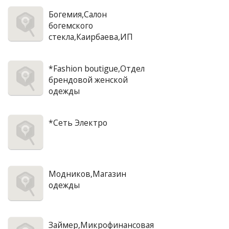
Богемия,Салон
богемского
стекла,Каирбаева,ИП
*Fashion boutigue,Отдел
брендовой женской
одежды
*Сеть Электро
Модников,Магазин
одежды
Займер,Микрофинансовая