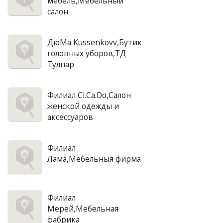
мебель,Мебельный
салон
ДюМа Kussenkovv,Бутик
головных уборов,ТД
Тулпар
Филиал Ci.Ca.Do,Салон
женской одежды и
аксессуаров
Филиал
Лама,Мебельныя фирма
Филиал
Мерей,Мебельная
фабрика