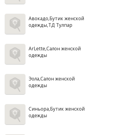
Авокадо,Бутик женской
одежды,ТД Тулпар
ArLette,Салон женской
одежды
Эола,Салон женской
одежды
Синьора,Бутик женской
одежды