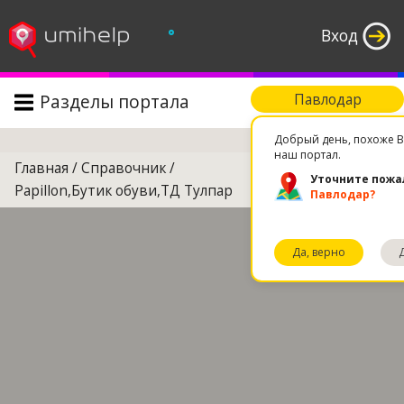
°
Вход
Разделы портала
Павлодар
Поиск
Добрый день, похоже В
наш портал.
Главная
/
Справочник
/
Уточните пожа
Papillon,Бутик обуви,ТД Тулпар
Павлодар?
Да, верно