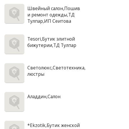
Швейный салон,Пошив
и ремонт одежды,ТД
Тулпар,ИП Сеитова
Tesori,Бутик элитной
бижутерии,ТД Тулпар
Светолюкс,Светотехника,
люстры
Аладдин,Салон
*Ekzotik,Бутик женской