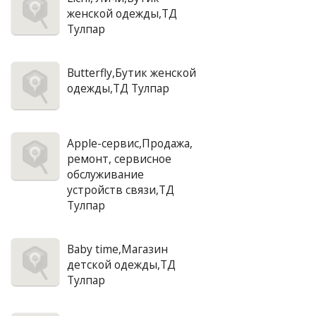
женской одежды,ТД
Тулпар
Butterfly,Бутик женской
одежды,ТД Тулпар
Аpple-сервис,Продажа,
ремонт, сервисное
обслуживание
устройств связи,ТД
Тулпар
Baby time,Магазин
детской одежды,ТД
Тулпар