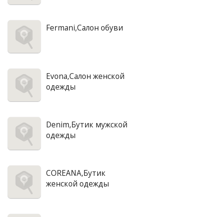
Fermani,Салон обуви
Evona,Салон женской
одежды
Denim,Бутик мужской
одежды
COREANA,Бутик
женской одежды