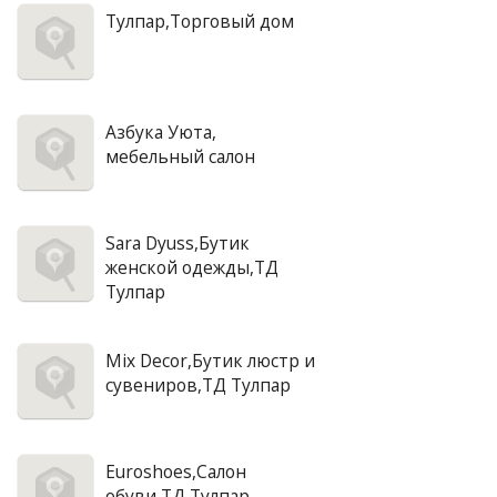
Тулпар,Торговый дом
Азбука Уюта,
мебельный салон
Sara Dyuss,Бутик
женской одежды,ТД
Тулпар
Mix Decor,Бутик люстр и
сувениров,ТД Тулпар
Euroshoes,Салон
обуви,ТД Тулпар