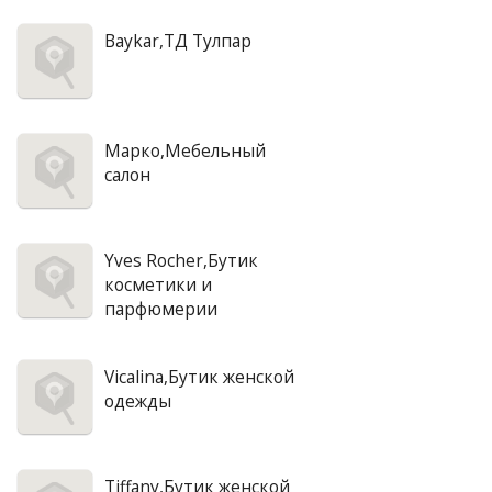
Baykar,ТД Тулпар
Марко,Мебельный
салон
Yves Rocher,Бутик
косметики и
парфюмерии
Vicalina,Бутик женской
одежды
Tiffany,Бутик женской