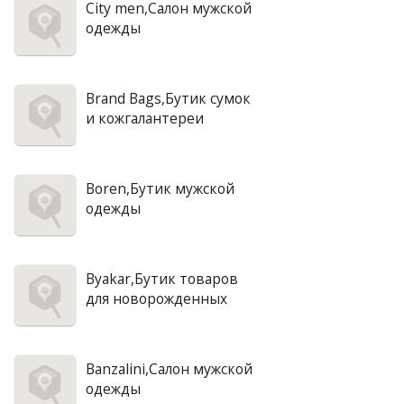
City men,Салон мужской
одежды
Brand Bags,Бутик сумок
и кожгалантереи
Boren,Бутик мужской
одежды
Byakar,Бутик товаров
для новорожденных
Banzalini,Салон мужской
одежды