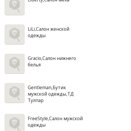
LiLi,Салон женской
одежды
Gracio,Салон нижнего
белья
Gentleman,Бутик
мужской одежды,ТД
Тулпар
FreeStyle,Салон мужской
одежды