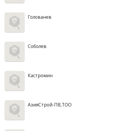
Голованев
Соболев
Кастромин
АзияСтрой-ПВ,ТОО