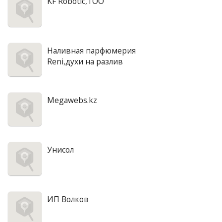
KF Robotic,ТОО
Наливная парфюмерия
Reni,духи на разлив
Megawebs.kz
Унисол
ИП Волков