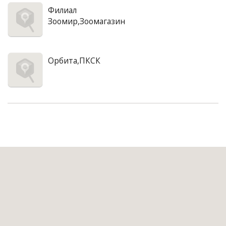
Филиал
Зоомир,Зоомагазин
Орбита,ПКСК