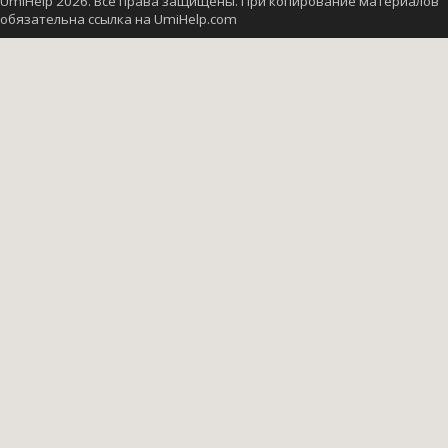
UmiHelp 2026. Все права защищены. При копирование материалов
обязательна ссылка на UmiHelp.com