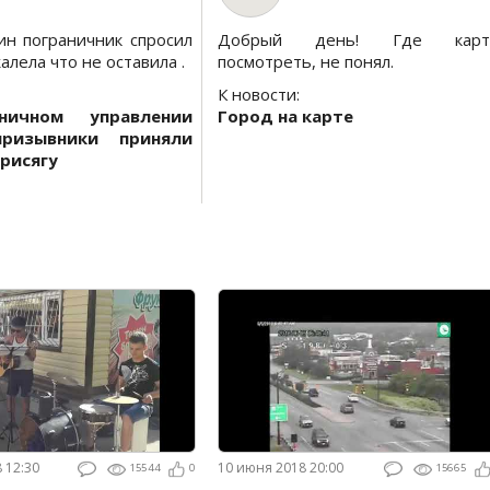
ин пограничник спросил
Добрый день! Где карт
алела что не оставила .
посмотреть, не понял.
К новости:
ничном управлении
Город на карте
призывники приняли
рисягу
8 12:30
10 июня 2018 20:00
15544
0
15665