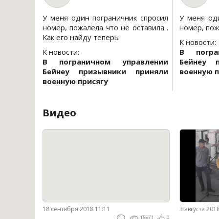
У меня один пограничник спросил
У меня од
номер, пожалела что не оставила .
номер, пож
Как его найду теперь
К новости:
К новости:
В погра
В пограничном управлении
Бейнеу 
Бейнеу призывники приняли
военную п
военную присягу
Видео
18 сентября 2018 11:11
3 августа 201
15571
0