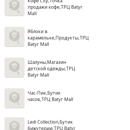
Кофе City,Точка
продажи кофе,ТРЦ Batyr
Mall
Яблоки в
карамельке,Продукты,ТРЦ
Batyr Mall
Шалуны,Магазин
детской одежды,ТРЦ
Batyr Mall
Час-Пик,Бутик
часов,ТРЦ Batyr Mall
Ledi Collection,Бутик
бижутерии,ТРЦ Batyr