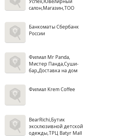
Успех,Ювелирный
салон,Магазин,ТОО
Банкоматы Сбербанк
России
Филиал Mr Panda,
Мистер Панда,Суши-
бар,Доставка на дом
Филиал Krem Coffee
BearRichi,Бутик
эксклюзивной детской
одежды,ТРЦ Batyr Mall