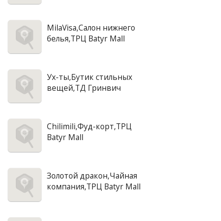
MilaVisa,Салон нижнего
белья,ТРЦ Batyr Mall
Ух-ты,Бутик стильных
вещей,ТД Гринвич
Chilimili,Фуд-корт,ТРЦ
Batyr Mall
Золотой дракон,Чайная
компания,ТРЦ Batyr Mall