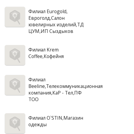
Филиал Eurogold,
Евроголд,Салон
ювелирных изделий,ТД
ЦУМ,ИП Сыздыков
Филиал Krem
Coffee,Кофейня
Филиал
Beeline,Телекоммуникационная
компания,КаР - Тел,ПФ
ТОО
Филиал O`STIN,Магазин
одежды