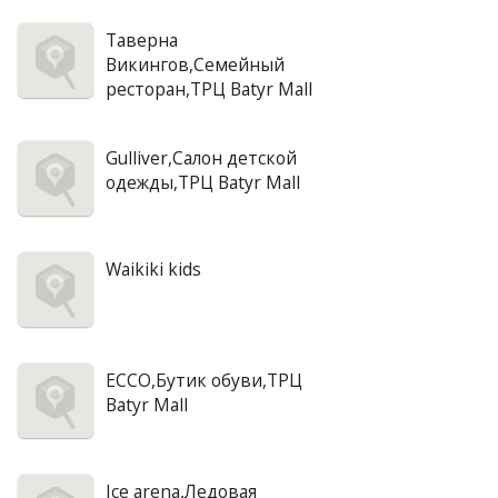
Таверна
Викингов,Семейный
ресторан,ТРЦ Batyr Mall
Gulliver,Салон детской
одежды,ТРЦ Batyr Mall
Waikiki kids
ECCO,Бутик обуви,ТРЦ
Batyr Mall
Ice arena,Ледовая