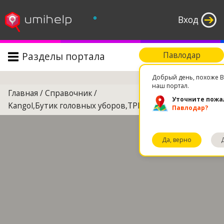
°
Вход
Разделы портала
Павлодар
Поиск
Добрый день, похоже В
наш портал.
Главная
/
Справочник
/
Уточните пожа
Kangol,Бутик головных уборов,ТРЦ
Павлодар?
Да, верно