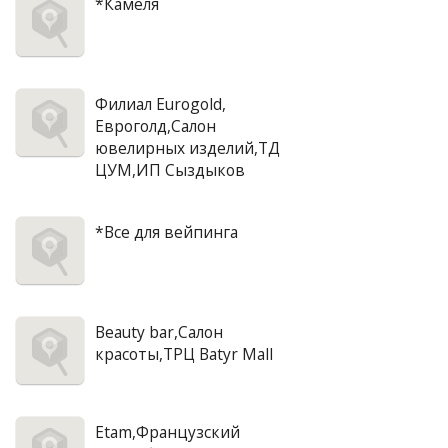
*Камеля
Филиал Eurogold,
Евроголд,Салон
ювелирных изделий,ТД
ЦУМ,ИП Сыздыков
*Все для вейпинга
Beauty bar,Салон
красоты,ТРЦ Batyr Mall
Etam,Французский