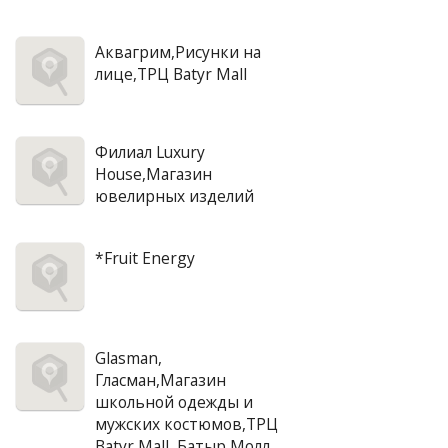
Аквагрим,Рисунки на
лице,ТРЦ Batyr Mall
Филиал Luxury
House,Магазин
ювелирных изделий
*Fruit Energy
Glasman,
Гласман,Магазин
школьной одежды и
мужских костюмов,ТРЦ
Batyr Mall, Батыр Молл