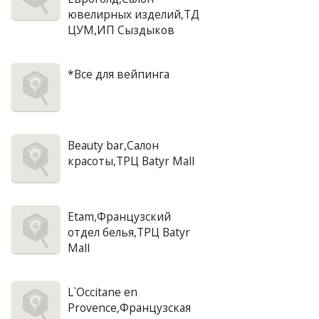
ювелирных изделий,ТД
ЦУМ,ИП Сыздыков
*Все для вейпинга
Beauty bar,Салон
красоты,ТРЦ Batyr Mall
Etam,Французский
отдел белья,ТРЦ Batyr
Mall
L`Occitane en
Provence,Французская