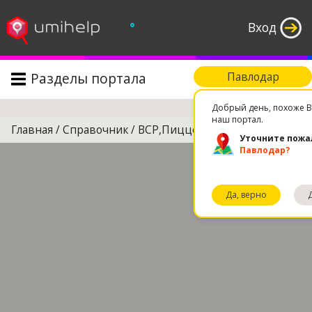
°
Вход
Разделы портала
Павлодар
Поиск
Добрый день, похоже В
наш портал.
Главная
/
Справочник
/
BCP,Пиццерия,ТРЦ Batyr Mall
Уточните пожа
Павлодар?
Да, верно