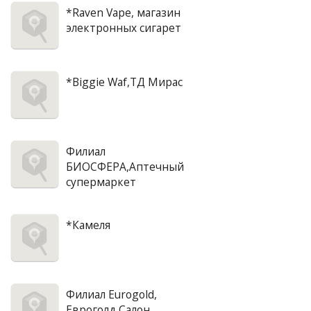
*Raven Vape, магазин
электронных сигарет
*Biggie Waf,ТД Мирас
Филиал
БИОСФЕРА,Аптечный
супермаркет
*Камеля
Филиал Eurogold,
Евроголд,Салон