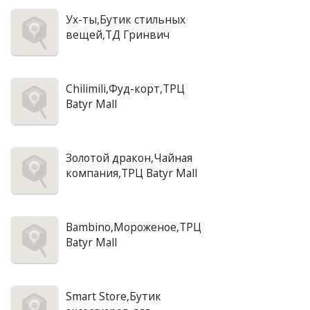
Ух-ты,Бутик стильных
вещей,ТД Гринвич
Chilimili,Фуд-корт,ТРЦ
Batyr Mall
Золотой дракон,Чайная
компания,ТРЦ Batyr Mall
Bambino,Мороженое,ТРЦ
Batyr Mall
Smart Store,Бутик