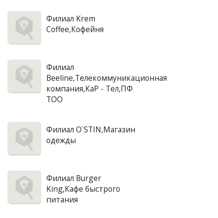
Филиал Krem
Coffee,Кофейня
Филиал
Beeline,Телекоммуникационная
компания,КаР - Тел,ПФ
ТОО
Филиал O`STIN,Магазин
одежды
Филиал Burger
King,Кафе быстрого
питания