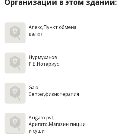
Организации в этом здании:
Апекс,Пункт обмена
валют
Нурмуханов
Р.Б,Нотариус
Galo
Center,физиотерапия
Arigato pvl,
Аригато,Магазин пицци
и суши