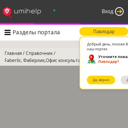
°
Вход
Разделы портала
Павлодар
Поиск
Добрый день, похоже В
наш портал.
Главная
/
Справочник
/
Уточните пожа
Faberlic, Фаберлик,Офис консультантов
Павлодар?
Да, верно