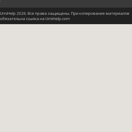
UmiHelp 2026. Все права защищены. При копирование материалов
обязательна ссылка на UmiHelp.com