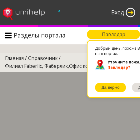
°
Вход
Разделы портала
Павлодар
Поиск
Добрый день, похоже В
наш портал.
Главная
/
Справочник
/
Уточните пожа
Филиал Faberlic, Фаберлик,Офис консультантов
Павлодар?
Да, верно