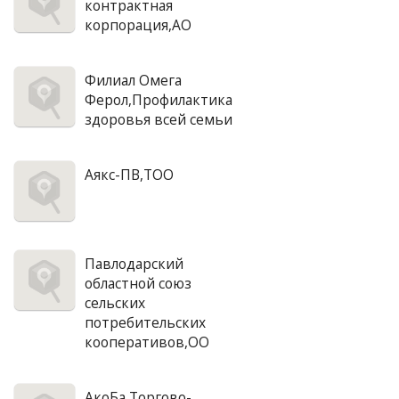
контрактная
корпорация,АО
Филиал Омега
Ферол,Профилактика
здоровья всей семьи
Аякс-ПВ,ТОО
Павлодарский
областной союз
сельских
потребительских
кооперативов,ОО
АкоБа,Торгово-