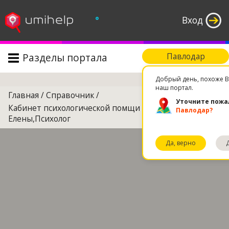
°
Вход
Разделы портала
Павлодар
Поиск
Добрый день, похоже В
наш портал.
Главная
/
Справочник
/
Уточните пожа
Кабинет психологической помщи Ачаровой
Павлодар?
Елены,Психолог
Да, верно