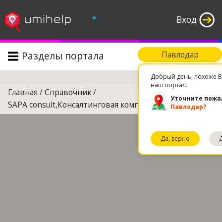
°
Вход
Разделы портала
Павлодар
Поиск
Добрый день, похоже В
наш портал.
Главная
/
Справочник
/
Уточните пожа
SAPA consult,Консалтинговая компания
Павлодар?
Да, верно