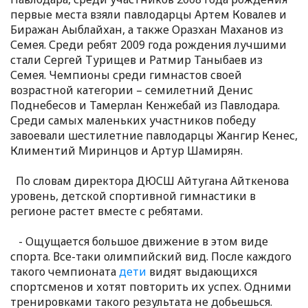
первые места взяли павлодарцы Артем Ковалев и
Биражан Аыблайхан, а также Оразхан Маханов из
Семея. Среди ребят 2009 года рождения лучшими
стали Сергей Турищев и Ратмир Таныбаев из
Семея. Чемпионы среди гимнастов своей
возрастной категории – семилетний Денис
Поднебесов и Тамерлан Кенжебай из Павлодара.
Среди самых маленьких участников победу
завоевали шестилетние павлодарцы Жангир Кенес,
Климентий Миринцов и Артур Шамирян.
По словам директора ДЮСШ Айтугана Айткенова
уровень, детской спортивной гимнастики в
регионе растет вместе с ребятами.
- Ощущается большое движение в этом виде
спорта. Все-таки олимпийский вид. После каждого
такого чемпионата
дети
видят выдающихся
спортсменов и хотят повторить их успех. Одними
тренировками такого результата не добьешься.