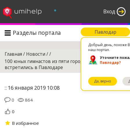
°
Вход
Разделы портала
Павлодар
Поиск
Добрый день, похоже В
наш портал.
Главная
/
Новости
/
/
Уточните пожа
100 юных гимнастов из пяти городов страны
Павлодар?
встретились в Павлодаре
Да, верно
:: 16 января 2019 10:08
0
864
0
В избранное