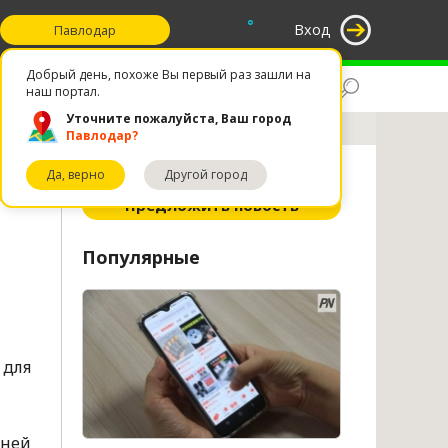
°
Вход
Павлодар
Добрый день, похоже Вы первый раз зашли на
Поиск
Избранное
наш портал.
Уточните пожалуйста, Ваш город
Павлодар?
Да, верно
Другой город
ное
Предложить новость
Популярные
 для
йней