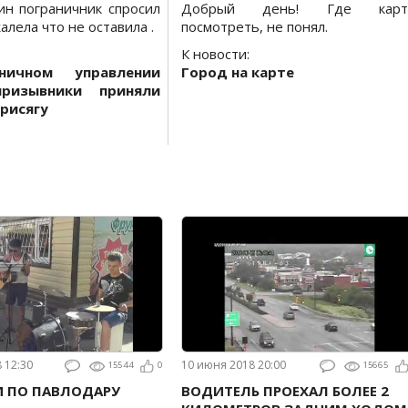
ин пограничник спросил
Добрый день! Где карт
алела что не оставила .
посмотреть, не понял.
К новости:
ничном управлении
Город на карте
призывники приняли
рисягу
8 12:30
10 июня 2018 20:00
15544
0
15665
И ПО ПАВЛОДАРУ
ВОДИТЕЛЬ ПРОЕХАЛ БОЛЕЕ 2