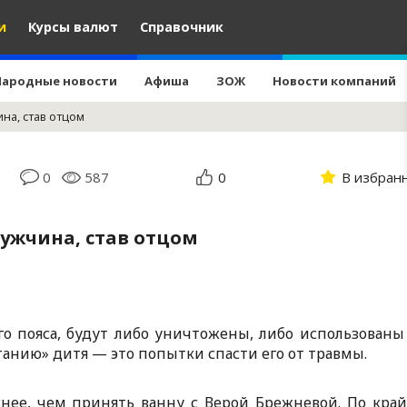
и
Курсы валют
Справочник
Народные новости
Афиша
ЗОЖ
Новости компаний
на, став отцом
0
587
0
В избран
мужчина, став отцом
о пояса, будут либо уничтожены, либо использованы
танию» дитя — это попытки спасти его от травмы.
нее, чем принять ванну с Верой Брежневой. По кра