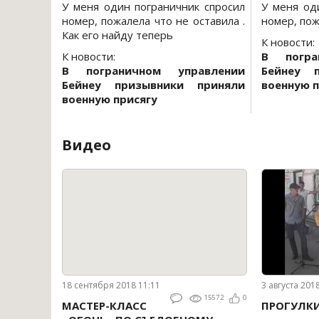
У меня один пограничник спросил
У меня од
номер, пожалела что не оставила .
номер, пож
Как его найду теперь
К новости:
К новости:
В погра
В пограничном управлении
Бейнеу 
Бейнеу призывники приняли
военную п
военную присягу
Видео
18 сентября 2018 11:11
3 августа 201
15572
0
МАСТЕР-КЛАСС
ПРОГУЛК