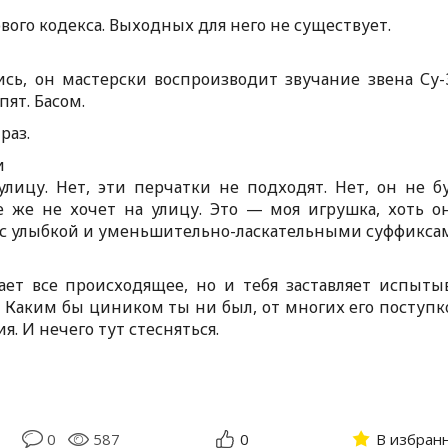
ого кодекса. Выходных для него не существует.
сь, он мастерски воспроизводит звучание звена Су-
пят. Басом.
раз.
и
улицу. Нет, эти перчатки не подходят. Нет, он не б
се же не хочет на улицу. Это — моя игрушка, хоть о
 с улыбкой и уменьшительно-ласкательными суффикса
ет все происходящее, но и тебя заставляет испыты
. Каким бы циником ты ни был, от многих его поступк
. И нечего тут стесняться.
0
587
0
В избран