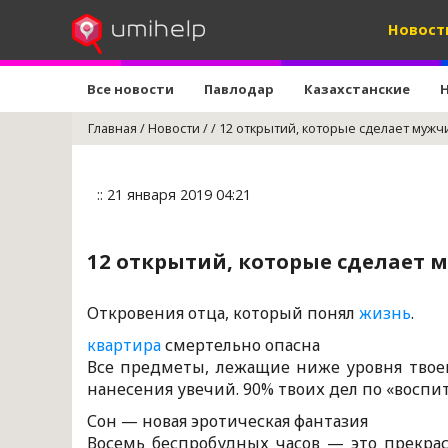
Новост
Все новости
Павлодар
Казахстанские
Главная
/
Новости
/
/
12 открытий, которые сделает мужчи
:: 21 января 2019 04:21
12 открытий, которые сделает 
Откровения отца, который понял
жизнь
.
квартира
смертельно опасна
Все предметы, лежащие ниже уровня твоег
нанесения увечий. 90% твоих дел по «воспи
Сон — новая эротическая фантазия
Восемь беспробудных часов — это прекрас