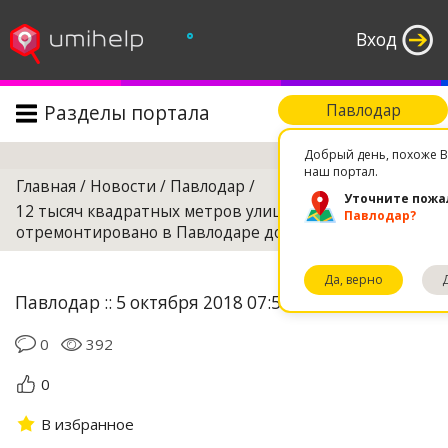
°
Вход
Разделы портала
Павлодар
Поиск
Добрый день, похоже В
наш портал.
Главная
/
Новости
/
Павлодар
/
Уточните пожа
12 тысяч квадратных метров улиц будет
Павлодар?
отремонтировано в Павлодаре до конца года
Да, верно
Павлодар :: 5 октября 2018 07:55
0
392
0
В избранное