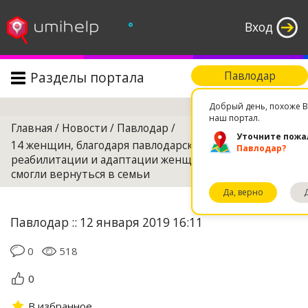
°
Вход
Разделы портала
Павлодар
Поиск
Добрый день, похоже В
наш портал.
Главная
/
Новости
/
Павлодар
/
Уточните пожа
14 женщин, благодаря павлодарскому центру
Павлодар?
реабилитации и адаптации женщин с детьми,
смогли вернуться в семьи
Да, верно
Павлодар :: 12 января 2019 16:11
0
518
0
В избранное