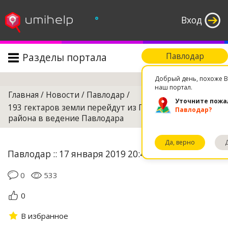
°
Вход
Разделы портала
Павлодар
Поиск
Добрый день, похоже В
наш портал.
Главная
/
Новости
/
Павлодар
/
Уточните пожа
193 гектаров земли перейдут из Павлодарского
Павлодар?
района в ведение Павлодара
Да, верно
Павлодар :: 17 января 2019 20:47
0
533
0
В избранное