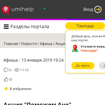
°
Вход
Разделы портала
Павлодар
Поиск
Добрый день, похоже В
наш портал.
Главная
/
Новости
/
Афиша
/
Акция "Поможем Ане"
Уточните пожа
Павлодар?
Афиша :: 13 января 2019 19:24
Да, верно
0
1110
0
В избранное
Акция "Поможем Ане"