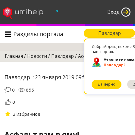
°
Вход
Разделы портала
Павлодар
Поиск
Добрый день, похоже В
наш портал.
Главная
/
Новости
/
Павлодар
/
Асфальт вам в яму!
Уточните пожа
Павлодар?
Павлодар :: 23 января 2019 09:53
Да, верно
0
855
0
В избранное
Асфальт вам в яму!