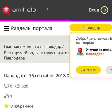
°
Вход
Разделы портала
Павлодар
Поиск
Добрый день, похоже В
наш портал.
Главная
/
Новости
/
Павлодар
/
Уточните пожа
Без горячей воды остались жители северной части
Павлодар?
Павлодара
Да, верно
Павлодар :: 16 сентября 2018 01:49
0
620
1
В избранное