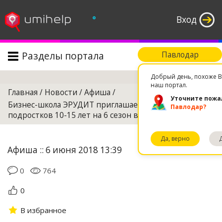
°
Вход
Разделы портала
Павлодар
Поиск
Добрый день, похоже В
наш портал.
Главная
/
Новости
/
Афиша
/
Уточните пожа
Бизнес-школа ЭРУДИТ приглашает детей и
Павлодар?
подростков 10-15 лет на 6 сезон в Бизнес-лагерь!!!
Да, верно
Афиша :: 6 июня 2018 13:39
0
764
0
В избранное