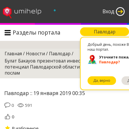
°
Вход
Разделы портала
Павлодар
Поиск
Добрый день, похоже В
наш портал.
Главная
/
Новости
/
Павлодар
/
Уточните пожа
Булат Бакауов презентовал инвестиционный
Павлодар?
потенциал Павлодарской области иностранным
послам
Да, верно
Павлодар :: 19 января 2019 00:35
0
591
0
В избранное