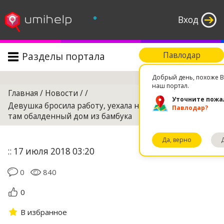
°
Вход
Разделы портала
Павлодар
Поиск
Добрый день, похоже В
наш портал.
Главная
/
Новости
/
/
Уточните пожа
Девушка бросила работу, уехала на Бали и построила
Павлодар?
там обалденный дом из бамбука
Да, верно
:: 17 июля 2018 03:20
0
840
0
В избранное