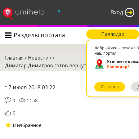
°
Вход
Разделы портала
Павлодар
Поиск
Добрый день, похоже В
наш портал.
Главная
/
Новости
/
/
Уточните пожа
Димитар Димитров готов вернуться в «Иртыш»!
Павлодар?
:: 7 июля 2018 03:22
Да, верно
0
1158
0
В избранное