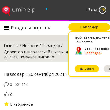
°
Вход
Разделы портала
Павлодар
Поиск
Добрый день, похоже В
наш портал.
Главная
/
Новости
/
Павлодар
/
Уточните пожа
Директор павлодарской школы, доведшая ученицу
Павлодар?
до слез, получила выговор
Да, верно
Павлодар :: 20 сентября 2021 11:20
0
424
0
В избранное