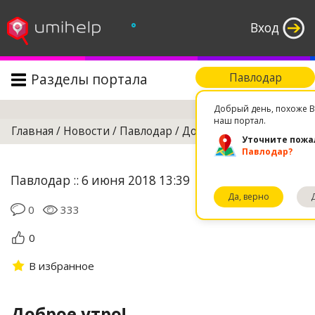
°
Вход
Разделы портала
Павлодар
Поиск
Добрый день, похоже В
наш портал.
Главная
/
Новости
/
Павлодар
/
Доброе утро!
Уточните пожа
Павлодар?
Павлодар :: 6 июня 2018 13:39
Да, верно
0
333
0
В избранное
Доброе утро!