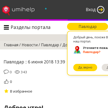
°
Вход
Разделы портала
Павлодар
Поиск
Добрый день, похоже В
наш портал.
Главная
/
Новости
/
Павлодар
/
Доброе утро!
Уточните пожа
Павлодар?
Павлодар :: 6 июня 2018 13:39
Да, верно
0
343
0
В избранное
Доброе утро!