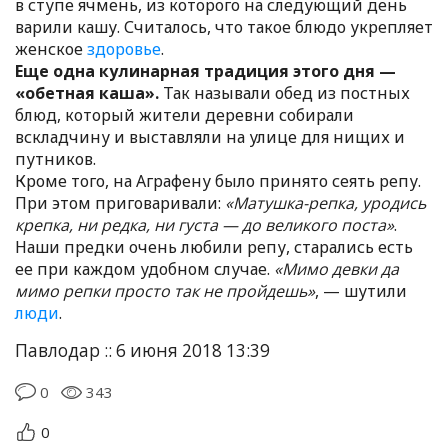
в ступе ячмень, из которого на следующий день
варили кашу. Считалось, что такое блюдо укрепляет
женское
здоровье
.
Еще одна кулинарная традиция этого дня —
«обетная каша».
Так называли обед из постных
блюд, который жители деревни собирали
вскладчину и выставляли на улице для нищих и
путников.
Кроме того, на Аграфену было принято сеять репу.
При этом приговаривали:
«Матушка-репка, уродись
крепка, ни редка, ни густа — до великого поста»
.
Наши предки очень любили репу, старались есть
ее при каждом удобном случае.
«Мимо девки да
мимо репки просто так не пройдешь»
, — шутили
люди
.
Павлодар :: 6 июня 2018 13:39
0
343
0