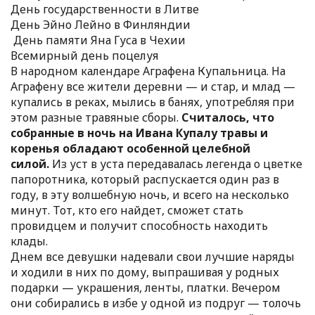
День государственности в Литве
День Эйно Лейно в Финляндии
День памяти Яна Гуса в Чехии
Всемирный день поцелуя
В народном календаре Аграфена Купальница. На
Аграфену все жители деревни — и стар, и млад —
купались в реках, мылись в банях, употребляя при
этом разные травяные сборы.
Считалось, что
собранные в ночь на Ивана Купалу травы и
коренья обладают особенной целебной
силой.
Из уст в уста передавалась легенда о цветке
папоротника, который распускается один раз в
году, в эту волшебную ночь, и всего на несколько
минут. Тот, кто его найдет, сможет стать
провидцем и получит способность находить
клады.
Днем все девушки надевали свои лучшие наряды
и ходили в них по дому, выпрашивая у родных
подарки — украшения, ленты, платки. Вечером
они собирались в избе у одной из подруг — толочь