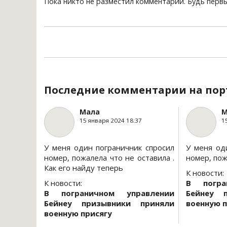
Пока никто не разместил комментарий. Будь перв
Последние комментарии на пор
Мала
М
15 января 2024 18:37
1
У меня один пограничник спросил
У меня од
номер, пожалела что не оставила .
номер, пож
Как его найду теперь
К новости:
К новости:
В погра
В пограничном управлении
Бейнеу 
Бейнеу призывники приняли
военную п
военную присягу