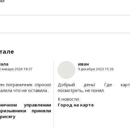
ым!
тале
ала
иван
5 января 2024 18:37
9 декабря 2023 15:36
ин пограничник спросил
Добрый день! Где карт
алела что не оставила .
посмотреть, не понял.
К новости:
ничном управлении
Город на карте
призывники приняли
рисягу