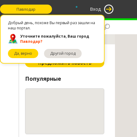
°
Вход
Павлодар
Добрый день, похоже Вы первый раз зашли на
Поиск
Избранное
наш портал.
Уточните пожалуйста, Ваш город
Павлодар?
Да, верно
Другой город
ное
Предложить новость
Популярные