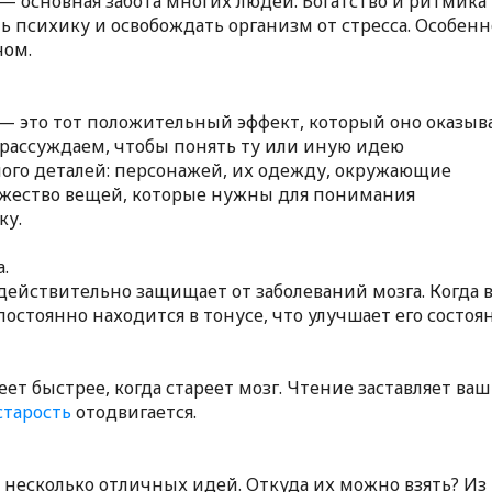
— основная забота многих людей. Богатство и ритмика
ь психику и освобождать организм от стресса. Особенн
ном.
— это тот положительный эффект, который оно оказыв
рассуждаем, чтобы понять ту или иную идею
ого деталей: персонажей, их одежду, окружающие
жество вещей, которые нужны для понимания
ку.
а.
ействительно защищает от заболеваний мозга. Когда 
постоянно находится в тонусе, что улучшает его состоя
еет быстрее, когда стареет мозг. Чтение заставляет ваш
старость
отодвигается.
 несколько отличных идей. Откуда их можно взять? Из