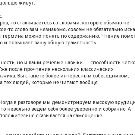
 дольше живут.
с.
ов, то сталкиваетесь со словами, которые обычно не
ое-то слово вам незнакомо, совсем не обязательно иска
ии термина можно понять по содержанию. Чтение помо
 но и повышает вашу общую грамотность.
тность, но и ваши речевые навыки — способность четко
Уже после прочтения нескольких классических
азчика. Вы станете более интересным собеседником,
а тех людей, которые не читают вообще.
 Когда в разговоре мы демонстрируем высокую эрудиц
 то невольно ведем себя более уверенно и собранно. А
оложительно сказывается на самооценке.