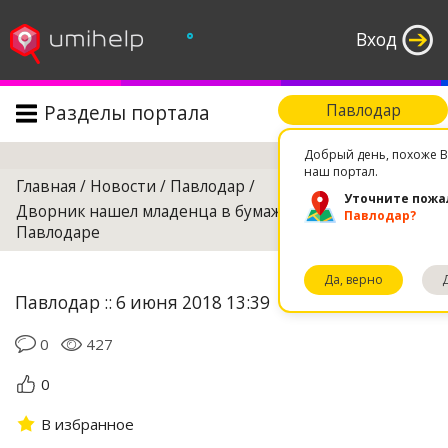
°
Вход
Разделы портала
Павлодар
Поиск
Добрый день, похоже В
наш портал.
Главная
/
Новости
/
Павлодар
/
Уточните пожа
Дворник нашел младенца в бумажном пакете в
Павлодар?
Павлодаре
Да, верно
Павлодар :: 6 июня 2018 13:39
0
427
0
В избранное