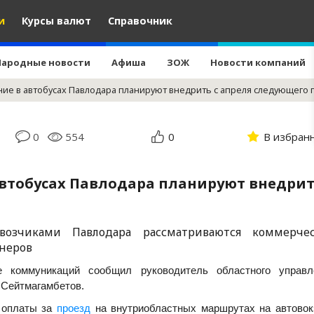
и
Курсы валют
Справочник
Народные новости
Афиша
ЗОЖ
Новости компаний
ие в автобусах Павлодара планируют внедрить с апреля следующего 
0
554
0
В избран
втобусах Павлодара планируют внедрит
озчиками Павлодара рассматриваются коммерче
неров
 коммуникаций сообщил руководитель областного управл
 Сейтмагамбетов.
с оплаты за
проезд
на внутриобластных маршрутах на автовок