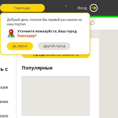
°
Вход
Павлодар
Добрый день, похоже Вы первый раз зашли на
Поиск
Избранное
наш портал.
Уточните пожалуйста, Ваш город
года
Павлодар?
Да, верно
Другой город
ное
Предложить новость
Популярные
ь с
ские
ения
зале