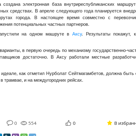
а создана электронная база внутриреспубликанских маршрут
тных средствах. В апреле следующего года планируется внедр
шрутах города. В настоящее время совместно с перевозчи
жения потенциальных частных партнеров.
 запустили на одном машруте в
Аксу
. Результаты покажут, к
варианты, в первую очередь по механизму государственно-час
ставщиков достаточно. В Аксу работали местные разработчи
 в идеале, как отметил Нурболат Сейтмагамбетов, должна быть
 в трамвае, и на междугородних рейсах.
0
554
0
В избран