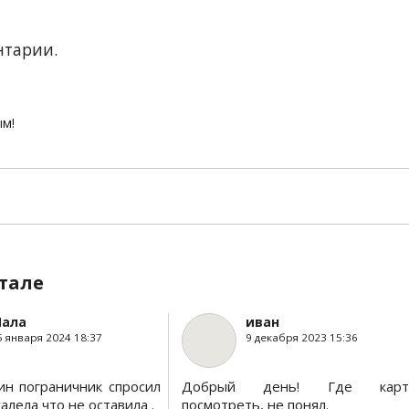
нтарии.
ым!
тале
ала
иван
5 января 2024 18:37
9 декабря 2023 15:36
ин пограничник спросил
Добрый день! Где карт
алела что не оставила .
посмотреть, не понял.