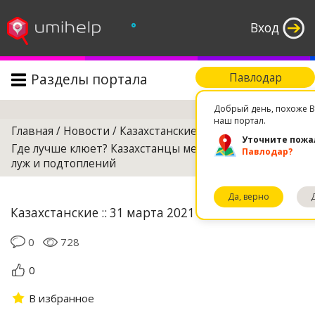
°
Вход
Разделы портала
Павлодар
Поиск
Добрый день, похоже В
наш портал.
Главная
/
Новости
/
Казахстанские
/
Уточните пожа
Где лучше клюет? Казахстанцы мерятся масштабами
Павлодар?
луж и подтоплений
Да, верно
Казахстанские :: 31 марта 2021 14:35
0
728
0
В избранное