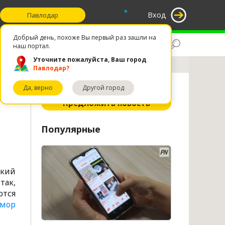
°
Вход
Павлодар
Добрый день, похоже Вы первый раз зашли на
Поиск
Избранное
наш портал.
Уточните пожалуйста, Ваш город
Павлодар?
Да, верно
Другой город
ное
Предложить новость
Популярные
ский
так,
ются
мор