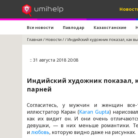
Новост
Все новости
Павлодар
Казахстанские
Главная
/
Новости
/
/
Индийский художник показал, как в
:: 31 августа 2018 20:08
Индийский художник показал, к
парней
Согласитесь, у мужчин и женщин все-
иллюстратор Каран (
Karan Gupta
) нарисова
как их видит он. И они очень отличаютс
девушки, — в них меньше романтики. Т
и
любовь
, которую видно даже на рисунках.