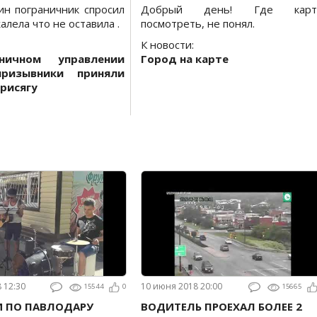
ин пограничник спросил
Добрый день! Где карт
алела что не оставила .
посмотреть, не понял.
К новости:
ничном управлении
Город на карте
призывники приняли
рисягу
8 12:30
10 июня 2018 20:00
15544
0
15665
И ПО ПАВЛОДАРУ
ВОДИТЕЛЬ ПРОЕХАЛ БОЛЕЕ 2