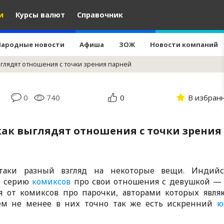
и
Курсы валют
Справочник
Народные новости
Афиша
ЗОЖ
Новости компаний
ыглядят отношения с точки зрения парней
0
740
0
В избран
ак выглядят отношения с точки зрения
таки разный взгляд на некоторые вещи. Индий
л серию
комиксов
про свои отношения с девушкой — 
я от комиксов про парочки, авторами которых явля
ем не менее в них точно так же есть искренний
ю