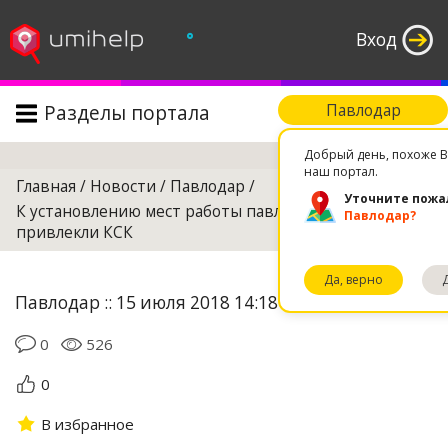
°
Вход
Разделы портала
Павлодар
Поиск
Добрый день, похоже В
наш портал.
Главная
/
Новости
/
Павлодар
/
Уточните пожа
К установлению мест работы павлодарцев госорганы
Павлодар?
привлекли КСК
Да, верно
Павлодар :: 15 июля 2018 14:18
0
526
0
В избранное