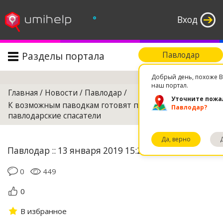
°
Вход
Разделы портала
Павлодар
Поиск
Добрый день, похоже В
наш портал.
Главная
/
Новости
/
Павлодар
/
Уточните пожа
К возможным паводкам готовят плотины
Павлодар?
павлодарские спасатели
Да, верно
Павлодар :: 13 января 2019 15:22
0
449
0
В избранное