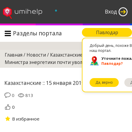
°
Вход
Разделы портала
Павлодар
Поиск
Добрый день, похоже В
наш портал.
Главная
/
Новости
/
Казахстанские
/
Уточните пожа
Министра энергетики почти уволили
Павлодар?
Казахстанские :: 15 января 2019 03:57
Да, верно
0
813
0
В избранное