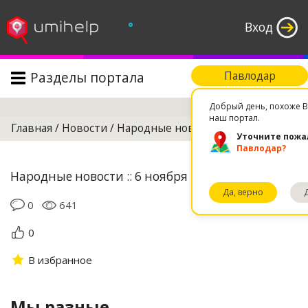
°
Вход
Разделы портала
Павлодар
Поиск
Добрый день, похоже В
наш портал.
Главная
/
Новости
/
Народные новости
/
Мы разные
Уточните пожа
Павлодар?
Народные новости :: 6 ноября 2018 09:51
Да, верно
0
641
0
В избранное
Мы разные