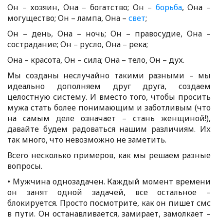
Он – хозяин, Она – богатство; Он –
борьба
, Она –
могущество; Он – лампа, Она –
свет
;
Он – день, Она – ночь; Он – правосудие, Она –
сострадание; Он – русло, Она – река;
Она – красота, Он – сила; Она – тело, Он – дух.
Мы созданы неслучайно такими разными – мы
идеально дополняем друг друга, создаем
целостную систему. И вместо того, чтобы просить
мужа стать более понимающим и заботливым (что
на самым деле означает – стань женщиной!),
давайте будем радоваться нашим различиям. Их
так много, что невозможно не заметить.
Всего несколько примеров, как мы решаем разные
вопросы.
• Мужчина однозадачен. Каждый момент времени
он занят одной задачей, все остальное –
блокируется. Просто посмотрите, как он пишет смс
в пути. Он останавливается, замирает, замолкает –