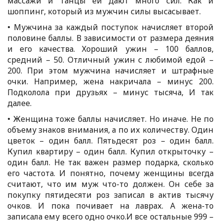
массажи и танцы ей дают много сил. Как и
шоппинг, который из мужчин силы высасывает.
• Мужчина за каждый поступок начисляет второй
половине баллы. В зависимости от размера деяния
и его качества. Хороший ужин – 100 баллов,
средний – 50. Отличный ужин с любимой едой –
200. При этом мужчина начисляет и штрафные
очки. Например, жена накричала – минус 200.
Подколола при друзьях – минус тысяча, И так
далее.
• Женщина тоже баллы начисляет. Но иначе. Не по
объему знаков внимания, а по их количеству. Один
цветок – один балл. Пятьдесят роз – один балл.
Купил квартиру – один балл. Купил открыточку –
один балл. Не так важен размер подарка, сколько
его частота. И понятно, почему женщины всегда
считают, что им муж что-то должен. Он себе за
покупку пятидесяти роз записал в актив тысячу
очков. И пока почивает на лаврах. А жена-то
записала ему всего одно очко.И все остальные 999 –