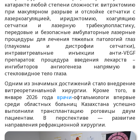
катаракте любой степени сложности: витрэктомию
при макулярном разрыве и отслойке сетчатки с
лазеркоагуляцией, иридэктомию, коагуляцию
сетчатки и лазерную трабекулопластику,
передовые и безопасные амбулаторные лазерные
процедуры для лечения тяжелых патологий глаз
(глаукомы и дистрофии сетчатки),
интравитреальные инъекции анти-VEGF
препаратов: процедура введения лекарств –
ингибиторов ангиогенеза напрямую в
стекловидное тело глаза.
Одним из значимых достижений стало внедрение
витреоретинальной хирургии. Кроме того, в
январе 2026 года
врачи
-офтальмологи впервые
среди областных больниц Казахстана успешно
выполнили трансплантацию роговицы двум
пациентам. В перспективе — развитие
направления рефракционной хирургии.