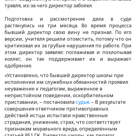
травля, из-за чего директор заболел.
Подготовка и рассмотрение дела в суде
растянулись на три месяца. Во время процесса
бывший директор свою вину не признал. По его
версии, учителя решили отомстить, потому что он
критиковал их за грубые нарушения по работе. При
этом директор заявлял: поглаживая и похлопывая
коллег, он так поддерживает их и выражает
одобрение.
«Установлено, что бывший директор школы при
исполнении им служебных обязанностей проявил
неуважение к педагогам, выраженное в
непристойном поведении, оскорбительном
приставании, – постановила
судья
. – В результате
совершения ответчиком противоправных
действий истцы испытали нравственные
страдания, унижение, страх, что соответствует
признакам морального вреда, определённым
статьей 951 ГК. Директор школы, как педагог,