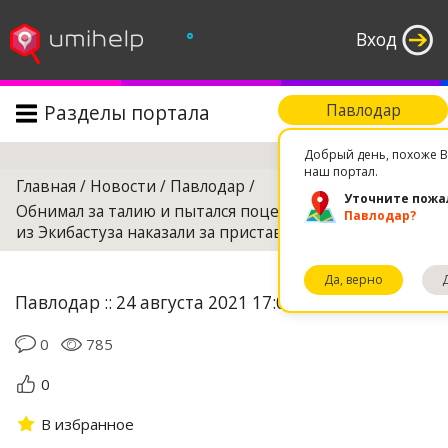
°
Вход
Разделы портала
Павлодар
Поиск
Добрый день, похоже В
наш портал.
Главная
/
Новости
/
Павлодар
/
Уточните пожа
Обнимал за талию и пытался поцеловать директора
Павлодар?
из Экибастуза наказали за приставания к учителям
Да, верно
Павлодар :: 24 августа 2021 17:06
0
785
0
В избранное