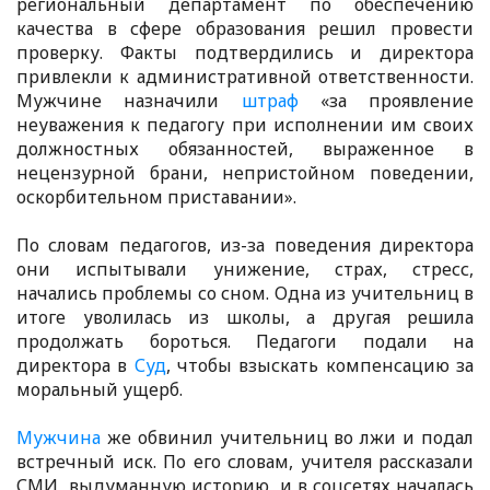
региональный департамент по обеспечению
качества в сфере образования решил провести
проверку. Факты подтвердились и директора
привлекли к административной ответственности.
Мужчине назначили
штраф
«за проявление
неуважения к педагогу при исполнении им своих
должностных обязанностей, выраженное в
нецензурной брани, непристойном поведении,
оскорбительном приставании».
По словам педагогов, из-за поведения директора
они испытывали унижение, страх, стресс,
начались проблемы со сном. Одна из учительниц в
итоге уволилась из школы, а другая решила
продолжать бороться. Педагоги подали на
директора в
Суд
, чтобы взыскать компенсацию за
моральный ущерб.
Мужчина
же обвинил учительниц во лжи и подал
встречный иск. По его словам, учителя рассказали
СМИ выдуманную историю, и в соцсетях началась