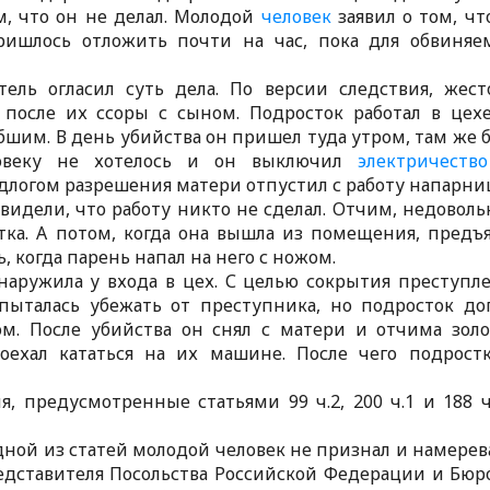
ом, что он не делал. Молодой
человек
заявил о том, чт
ришлось отложить почти на час, пока для обвиняе
ель огласил суть дела. По версии следствия, жест
после их ссоры с сыном. Подросток работал в цех
шим. В день убийства он пришел туда утром, там же 
ловеку не хотелось и он выключил
электричество
едлогом разрешения матери отпустил с работу напарни
увидели, что работу никто не сделал. Отчим, недовол
стка. А потом, когда она вышла из помещения, предъ
 когда парень напал на него с ножом.
наружила у входа в цех. С целью сокрытия преступл
пыталась убежать от преступника, но подросток до
м. После убийства он снял с матери и отчима зол
оехал кататься на их машине. После чего подрост
, предусмотренные статьями 99 ч.2, 200 ч.1 и 188 ч.
ной из статей молодой человек не признал и намерев
редставителя Посольства Российской Федерации и Бюр