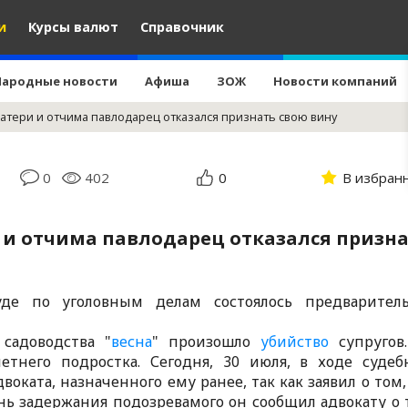
и
Курсы валют
Справочник
Народные новости
Афиша
ЗОЖ
Новости компаний
атери и отчима павлодарец отказался признать свою вину
0
402
0
В избран
 и отчима павлодарец отказался призн
де по уголовным делам состоялось предварител
садоводства "
весна
" произошло
убийство
супругов
тнего подростка. Сегодня, 30 июля, в ходе судеб
воката, назначенного ему ранее, так как заявил о том,
нь задержания подозревамого он сообщил адвокату о 