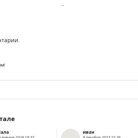
...
нтарии.
ым!
тале
ала
иван
5 января 2024 18:37
9 декабря 2023 15:36