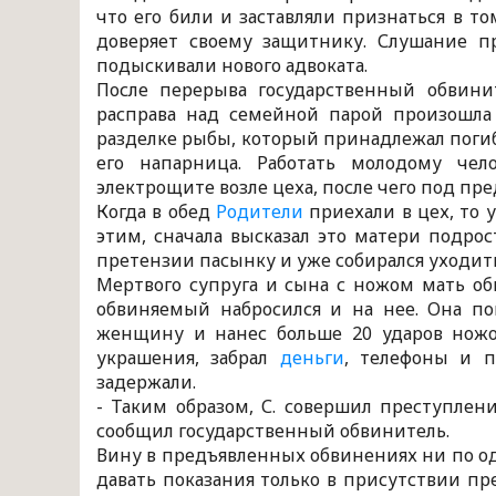
что его били и заставляли признаться в т
доверяет своему защитнику. Слушание п
подыскивали нового адвоката.
После перерыва государственный обвинит
расправа над семейной парой произошла 
разделке рыбы, который принадлежал погиб
его напарница. Работать молодому че
электрощите возле цеха, после чего под пр
Когда в обед
Родители
приехали в цех, то 
этим, сначала высказал это матери подро
претензии пасынку и уже собирался уходить,
Мертвого супруга и сына с ножом мать об
обвиняемый набросился и на нее. Она по
женщину и нанес больше 20 ударов ножо
украшения, забрал
деньги
, телефоны и п
задержали.
- Таким образом, С. совершил преступления
сообщил государственный обвинитель.
Вину в предъявленных обвинениях ни по од
давать показания только в присутствии п