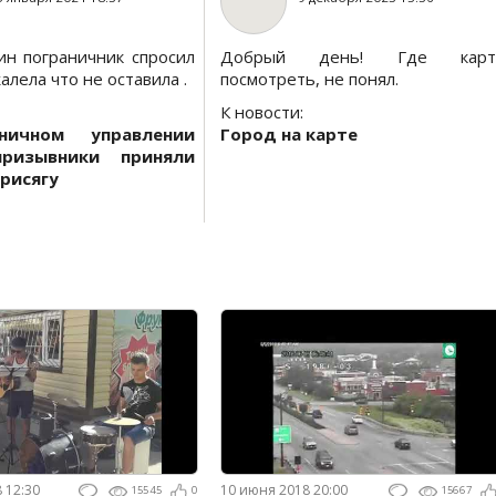
ин пограничник спросил
Добрый день! Где карт
алела что не оставила .
посмотреть, не понял.
К новости:
ничном управлении
Город на карте
призывники приняли
рисягу
8 12:30
10 июня 2018 20:00
15545
0
15667