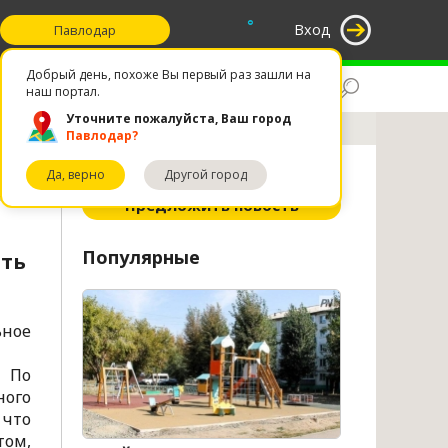
°
Вход
Павлодар
Добрый день, похоже Вы первый раз зашли на
Поиск
Избранное
наш портал.
Уточните пожалуйста, Ваш город
Павлодар?
Да, верно
Другой город
ное
Предложить новость
Популярные
ать
ьное
. По
ного
 что
том,