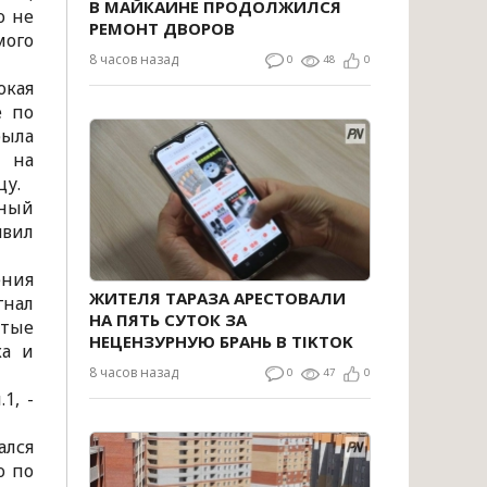
В МАЙКАИНЕ ПРОДОЛЖИЛСЯ
о не
РЕМОНТ ДВОРОВ
мого
8 часов назад
0
48
0
окая
е по
была
на
цу.
ьный
явил
ения
ЖИТЕЛЯ ТАРАЗА АРЕСТОВАЛИ
гнал
НА ПЯТЬ СУТОК ЗА
отые
НЕЦЕНЗУРНУЮ БРАНЬ В TIKTOK
ка и
8 часов назад
0
47
0
1, -
ался
о по