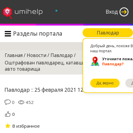
°
Вход
Разделы портала
Павлодар
Поиск
Добрый день, похоже В
наш портал.
Главная
/
Новости
/
Павлодар
/
Уточните пожа
Оштрафован павлодарец, катавший привязанного к
Павлодар?
авто товарища
Да, верно
Павлодар :: 25 февраля 2021 12:20
0
452
0
В избранное