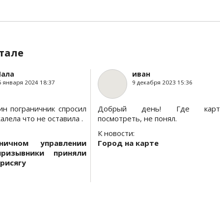
тале
ала
иван
5 января 2024 18:37
9 декабря 2023 15:36
ин пограничник спросил
Добрый день! Где карт
алела что не оставила .
посмотреть, не понял.
К новости:
ничном управлении
Город на карте
призывники приняли
рисягу