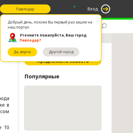
°
Вход
Павлодар
Добрый день, похоже Вы первый раз зашли на
Поиск
Избранное
наш портал.
Уточните пожалуйста, Ваш город
Павлодар?
Да, верно
Другой город
ное
Предложить новость
Популярные
рода
ке в
есом
е 10