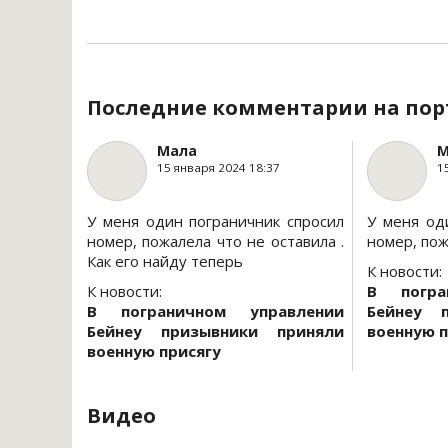
Последние комментарии на пор
Мала
М
15 января 2024 18:37
1
У меня один пограничник спросил
У меня од
номер, пожалела что не оставила .
номер, пож
Как его найду теперь
К новости:
К новости:
В погра
В пограничном управлении
Бейнеу 
Бейнеу призывники приняли
военную п
военную присягу
Видео