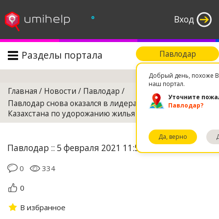
°
Вход
Разделы портала
Павлодар
Поиск
Добрый день, похоже В
наш портал.
Главная
/
Новости
/
Павлодар
/
Уточните пожа
Павлодар снова оказался в лидерах среди городов
Павлодар?
Казахстана по удорожанию жилья
Да, верно
Павлодар :: 5 февраля 2021 11:50
0
334
0
В избранное