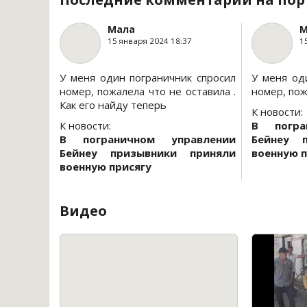
Мала
М
15 января 2024 18:37
1
У меня один пограничник спросил
У меня од
номер, пожалела что не оставила .
номер, пож
Как его найду теперь
К новости:
К новости:
В погра
В пограничном управлении
Бейнеу 
Бейнеу призывники приняли
военную п
военную присягу
Видео