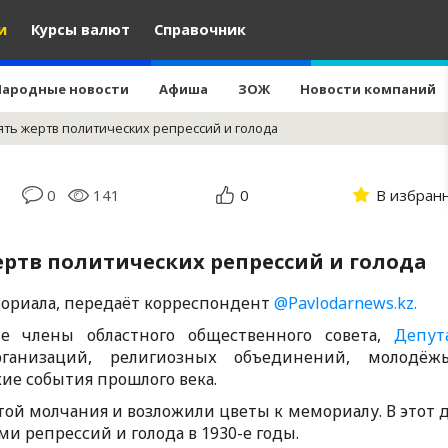
и
Курсы валют
Справочник
Народные новости
Афиша
ЗОЖ
Новости компаний
ть жертв политических репрессий и голода
0
141
0
В избран
ртв политических репрессий и голода
мориала, передаёт корреспондент
@Pavlodarnews.kz.
е члены областного общественного совета,
Депут
рганизаций, религиозных объединений, молодё
ие события прошлого века.
й молчания и возложили цветы к мемориалу. В этот 
 репрессий и голода в 1930-е годы.