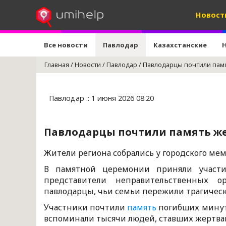
Новост
Все новости
Павлодар
Казахстанские
Главная
/
Новости
/
Павлодар
/
Павлодарцы почтили памя
Павлодар :: 1 июня 2026 08:20
Павлодарцы почтили память же
Жители региона собрались у городского ме
В памятной церемонии приняли участи
представители неправительственных о
павлодарцы, чьи семьи пережили трагическ
Участники почтили
память
погибших минуто
вспоминали тысячи людей, ставших жертвами