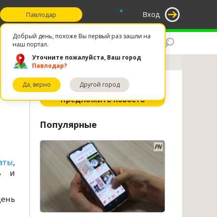
°
Вход
Павлодар
Добрый день, похоже Вы первый раз зашли на
Поиск
Избранное
наш портал.
Уточните пожалуйста, Ваш город
Павлодар?
Да, верно
Другой город
ное
Предложить новость
Популярные
аты
,
жь и
день