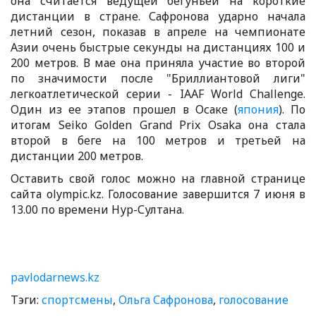
она считается ведущей бегуньей на короткие
дистанции в стране. Сафронова ударно начала
летний сезон, показав в апреле на чемпионате
Азии очень быстрые секунды на дистанциях 100 и
200 метров. В мае она приняла участие во второй
по значимости после "Бриллиантовой лиги"
легкоатлетической серии - IAAF World Challenge.
Один из ее этапов прошел в Осаке (
япония
). По
итогам Seiko Golden Grand Prix Osaka она стала
второй в беге на 100 метров и третьей на
дистанции 200 метров.
Оставить свой голос можно на главной странице
сайта olympic.kz. Голосование завершится 7 июня в
13.00 по времени Нур-Султана.
pavlodarnews.kz
Тэги:
спортсмены
,
Ольга Сафронова
,
голосование