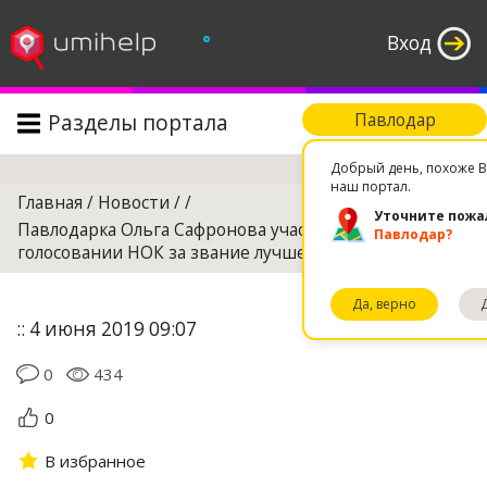
°
Вход
Разделы портала
Павлодар
Поиск
Добрый день, похоже В
наш портал.
Главная
/
Новости
/
/
Уточните пожа
Павлодарка Ольга Сафронова участвует в
Павлодар?
голосовании НОК за звание лучшего спортсмена
Да, верно
:: 4 июня 2019 09:07
0
434
0
В избранное