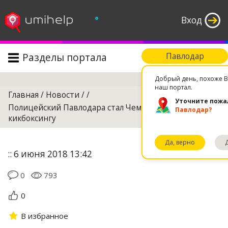
°
Вход
Разделы портала
Павлодар
Поиск
Добрый день, похоже В
наш портал.
Главная
/
Новости
/
/
Уточните пожа
Полицейский Павлодара стал Чемпионом мира по
Павлодар?
кикбоксингу
Да, верно
:: 6 июня 2018 13:42
0
793
0
В избранное