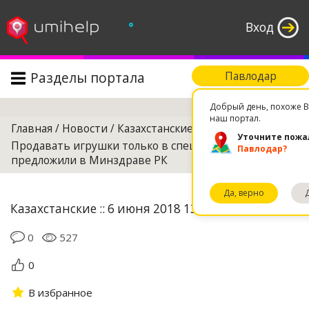
°
Вход
Разделы портала
Павлодар
Поиск
Добрый день, похоже В
наш портал.
Главная
/
Новости
/
Казахстанские
/
Уточните пожа
Продавать игрушки только в спецмагазинах
Павлодар?
предложили в Минздраве РК
Да, верно
Казахстанские :: 6 июня 2018 13:44
0
527
0
В избранное