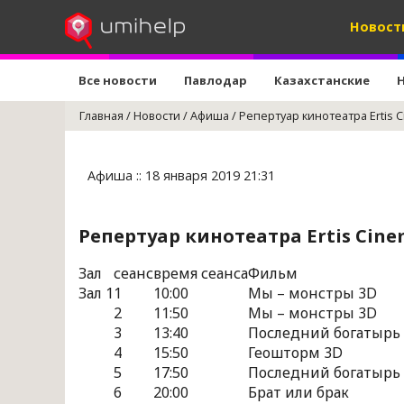
Новост
Все новости
Павлодар
Казахстанские
Главная
/
Новости
/
Афиша
/
Репертуар кинотеатра Ertis 
Афиша :: 18 января 2019 21:31
Репертуар кинотеатра Ertis Cine
Зал
сеанс
время сеанса
Фильм
Зал 1
1
10:00
Мы – монстры 3D
2
11:50
Мы – монстры 3D
3
13:40
Последний богатырь
4
15:50
Геошторм 3D
5
17:50
Последний богатырь
6
20:00
Брат или брак