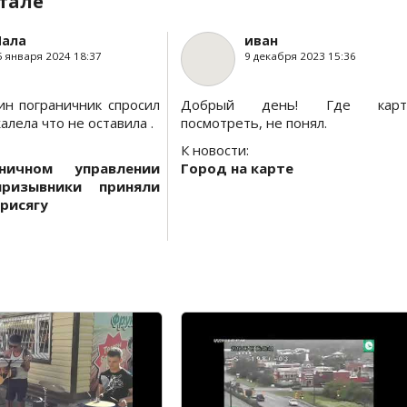
тале
ала
иван
5 января 2024 18:37
9 декабря 2023 15:36
ин пограничник спросил
Добрый день! Где карт
алела что не оставила .
посмотреть, не понял.
К новости:
ничном управлении
Город на карте
призывники приняли
рисягу