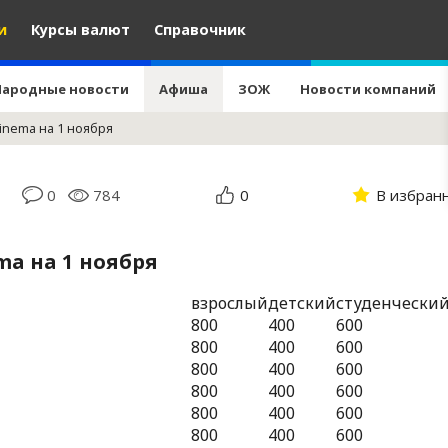
и
Курсы валют
Справочник
Народные новости
Афиша
ЗОЖ
Новости компаний
Cinemа на 1 ноября
0
784
0
В избран
mа на 1 ноября
взрослый
детский
студенчески
800
400
600
800
400
600
800
400
600
800
400
600
800
400
600
800
400
600