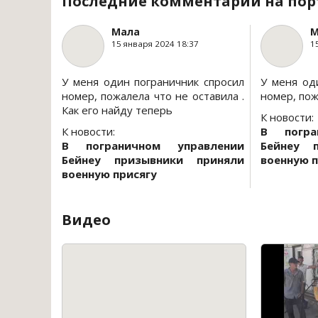
Последние комментарии на пор
Мала
М
15 января 2024 18:37
1
У меня один пограничник спросил
У меня од
номер, пожалела что не оставила .
номер, пож
Как его найду теперь
К новости:
К новости:
В погра
В пограничном управлении
Бейнеу 
Бейнеу призывники приняли
военную п
военную присягу
Видео