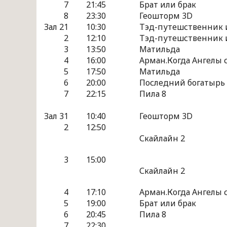
7
21:45
Брат или брак
8
23:30
Геошторм 3D
Зал 2
1
10:30
Тэд-путешственник и
2
12:10
Тэд-путешственник и
3
13:50
Матильда
4
16:00
Арман.Когда Ангелы 
5
17:50
Матильда
6
20:00
Последний богатырь
7
22:15
Пила 8
Зал 3
1
10:40
Геошторм 3D
2
12:50
Скайлайн 2
3
15:00
Скайлайн 2
4
17:10
Арман.Когда Ангелы 
5
19:00
Брат или брак
6
20:45
Пила 8
7
22:30