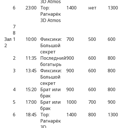
3D Atmos
6
23:00
Тор:
1400
нет
1300
Рагнарёк
3D Atmos
7
8
Зал
1
10:00
Фиксики:
700
500
600
2
Большой
секрет
2
11:35
Последний
900
600
800
богатырь
3
13:45
Фиксики:
900
600
800
Большой
секрет
4
15:20
Брат или
900
600
800
брак
5
17:00
Брат или
1000
700
900
брак
6
18:45
Тор:
1400
800
1300
Рагнарёк
3D