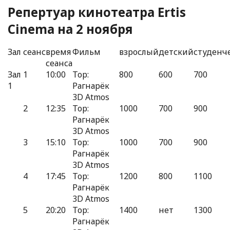
Репертуар кинотеатра Ertis
Cinemа на 2 ноября
Зал
сеанс
время
Фильм
взрослый
детский
студенч
сеанса
Зал
1
10:00
Тор:
800
600
700
1
Рагнарёк
3D Atmos
2
12:35
Тор:
1000
700
900
Рагнарёк
3D Atmos
3
15:10
Тор:
1000
700
900
Рагнарёк
3D Atmos
4
17:45
Тор:
1200
800
1100
Рагнарёк
3D Atmos
5
20:20
Тор:
1400
нет
1300
Рагнарёк