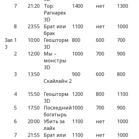
7
21:20
Тор:
1400
нет
1300
Рагнарёк
3D
8
23:55
Брат или
1100
нет
1000
брак
Зал
1
10:00
Геошторм
800
600
700
3
3D
2
12:00
Мы –
1000
700
900
монстры
3D
3
13:50
900
600
800
Скайлайн 2
4
15:50
Геошторм
1200
800
1100
3D
5
17:50
Последний
1000
700
900
богатырь
6
20:00
Убить за
1100
нет
1000
лайк
7
21:55
Брат или
1100
нет
1000