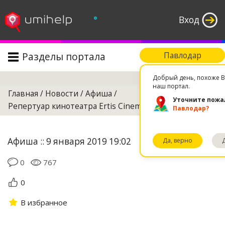
°
Вход
Разделы портала
Павлодар
Поиск
Добрый день, похоже В
наш портал.
Главная
/
Новости
/
Афиша
/
Уточните пожа
Репертуар кинотеатра Ertis Cinemа на 2 ноября
Павлодар?
Афиша :: 9 января 2019 19:02
Да, верно
0
767
0
В избранное