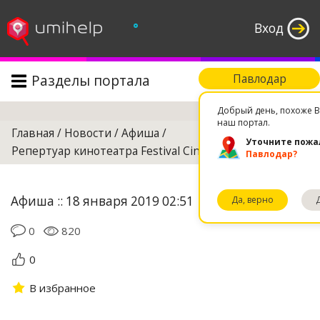
°
Вход
Разделы портала
Павлодар
Поиск
Добрый день, похоже В
наш портал.
Главная
/
Новости
/
Афиша
/
Уточните пожа
Репертуар кинотеатра Festival Cinemа на 25 ноября
Павлодар?
Афиша :: 18 января 2019 02:51
Да, верно
0
820
0
В избранное