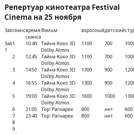
Репертуар кинотеатра Festival
Cinemа на 25 ноября
Зал
сеанс
время
Фильм
взрослый
детский
сту
сеанса
Зал
1
10:40
Тайна Коко 3D
1100
700
100
1
Dolby Atmos
2
12:45
Тайна Коко 3D
1100
700
100
Dolby Atmos
3
14:50
Тайна Коко 3D
1300
900
120
Dolby Atmos
4
16:55
Тайна Коко 3D
1300
900
120
Dolby Atmos
5
19:00
Тайна Коко 3D
1600
1000
130
Dolby Atmos
6
21:05
Тор: Рагнарек
800
нет
600
7
23:40
Тор: Рагнарек
800
нет
600
8
9