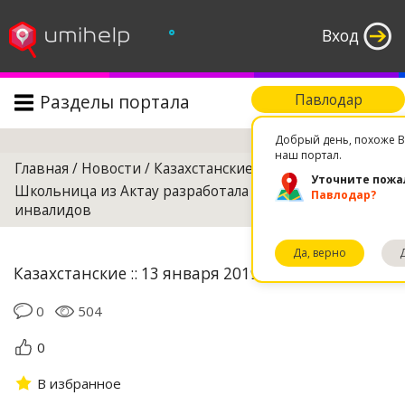
°
Вход
Разделы портала
Павлодар
Поиск
Добрый день, похоже В
наш портал.
Главная
/
Новости
/
Казахстанские
/
Уточните пожа
Школьница из Актау разработала протез руки для
Павлодар?
инвалидов
Да, верно
Казахстанские :: 13 января 2019 13:38
0
504
0
В избранное